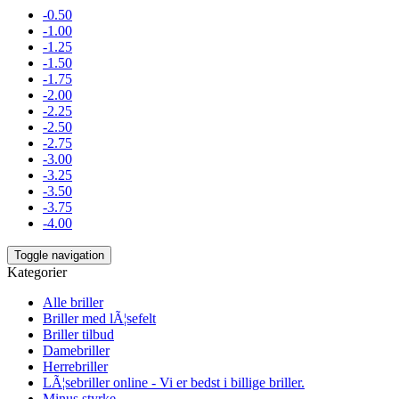
-0.50
-1.00
-1.25
-1.50
-1.75
-2.00
-2.25
-2.50
-2.75
-3.00
-3.25
-3.50
-3.75
-4.00
Toggle navigation
Kategorier
Alle briller
Briller med lÃ¦sefelt
Briller tilbud
Damebriller
Herrebriller
LÃ¦sebriller online - Vi er bedst i billige briller.
Minus styrke