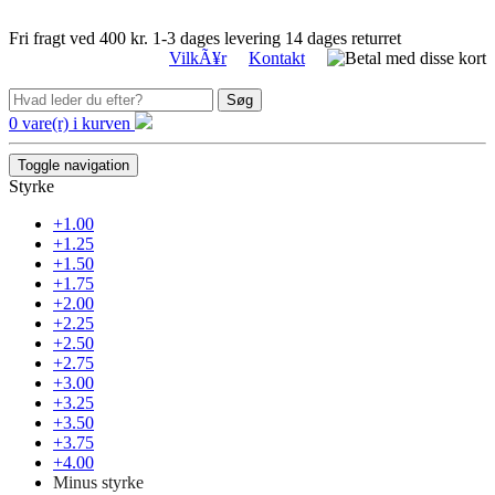
Fri fragt ved 400 kr.
1-3 dages levering
14 dages returret
VilkÃ¥r
Kontakt
Søg
0 vare(r) i kurven
Toggle navigation
Styrke
+1.00
+1.25
+1.50
+1.75
+2.00
+2.25
+2.50
+2.75
+3.00
+3.25
+3.50
+3.75
+4.00
Minus styrke