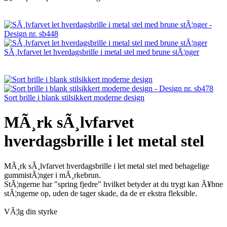
SÃ¸lvfarvet let hverdagsbrille i metal stel med brune stÃ¦nger
Sort brille i blank stilsikkert moderne design
MÃ¸rk sÃ¸lvfarvet
hverdagsbrille i let metal stel
MÃ¸rk sÃ¸lvfarvet hverdagsbrille i let metal stel med behagelige
gummistÃ¦nger i mÃ¸rkebrun.
StÃ¦ngerne har "spring fjedre" hvilket betyder at du trygt kan Ã¥bne
stÃ¦ngerne op, uden de tager skade, da de er ekstra fleksible.
VÃ¦lg din styrke