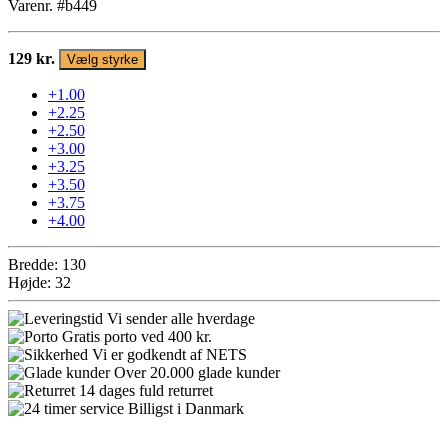
Varenr. #b449
129 kr.
Vælg styrke
+1.00
+2.25
+2.50
+3.00
+3.25
+3.50
+3.75
+4.00
Bredde: 130
Højde: 32
Vi sender alle hverdage
Gratis porto ved 400 kr.
Vi er godkendt af NETS
Over 20.000 glade kunder
14 dages fuld returret
Billigst i Danmark