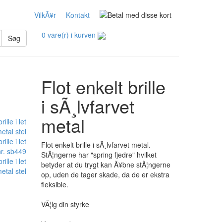
VilkÃ¥r
Kontakt
0 vare(r) i kurven
Søg
Flot enkelt brille
i sÃ¸lvfarvet
metal
Flot enkelt brille i sÃ¸lvfarvet metal.
StÃ¦ngerne har "spring fjedre" hvilket
lle i let
betyder at du trygt kan Ã¥bne stÃ¦ngerne
etal stel
op, uden de tager skade, da de er ekstra
fleksible.
VÃ¦lg din styrke