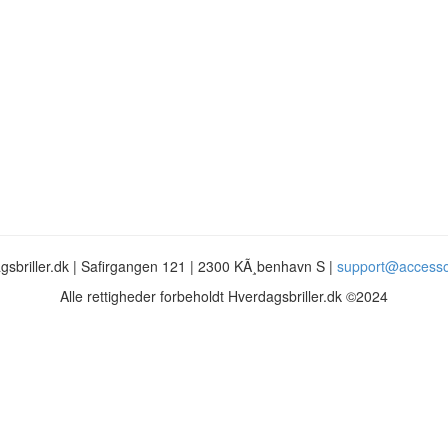
gsbriller.dk | Safirgangen 121 | 2300 KÃ¸benhavn S |
support@accesso
Alle rettigheder forbeholdt Hverdagsbriller.dk ©2024