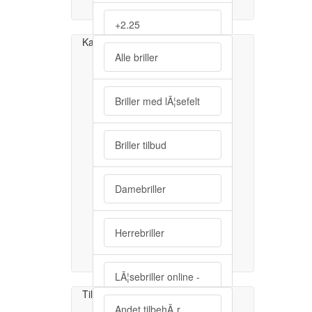
+2.25
Kategorier
Alle briller
+2.50
Briller med lÃ¦sefelt
+2.75
Briller tilbud
+3.00
Damebriller
+3.25
Herrebriller
+3.50
LÃ¦sebriller online -
+3.75
Vi er bedst i billige
Tilbehør
briller.
Andet tilbehÃ¸r