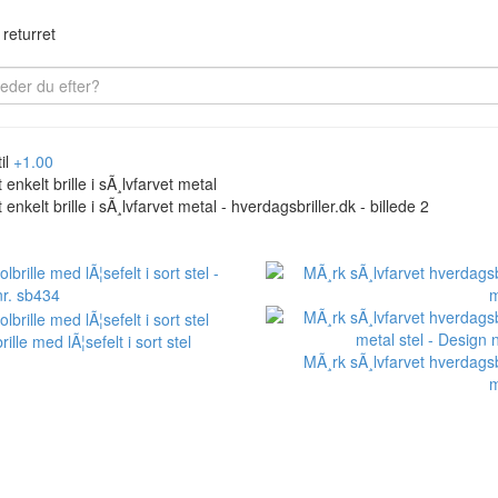
returret
il
+1.00
rille med lÃ¦sefelt i sort stel
MÃ¸rk sÃ¸lvfarvet hverdagsbri
m