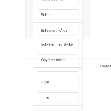
+4.00
Minus styrke
Brilleetui
Minus styrke
Solbriller
Brillesnor / kÃ¦der
-0.50
Solbriller med styrke
-1.00
Wayfarer briller
Hverda
-1.25
-1.50
-1.75