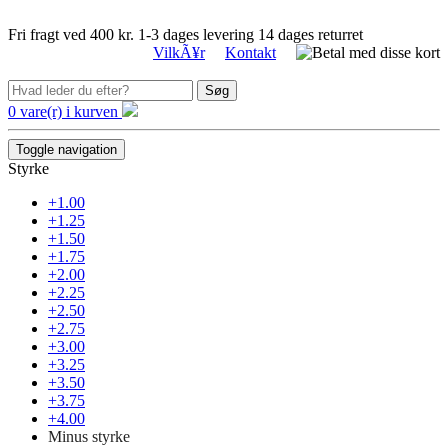
Fri fragt ved 400 kr.
1-3 dages levering
14 dages returret
VilkÃ¥r
Kontakt
Søg
0 vare(r) i kurven
Toggle navigation
Styrke
+1.00
+1.25
+1.50
+1.75
+2.00
+2.25
+2.50
+2.75
+3.00
+3.25
+3.50
+3.75
+4.00
Minus styrke