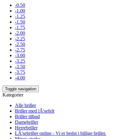
-0.50
-1.00
-1.25
-1.50
-1.75
-2.00
-2.25
-2.50
-2.75
-3.00
-3.25
-3.50
-3.75
-4.00
Toggle navigation
Kategorier
Alle briller
Briller med lÃ¦sefelt
Briller tilbud
Damebriller
Herrebriller
LÃ¦sebriller online - Vi er bedst i billige briller.
Minus styrke