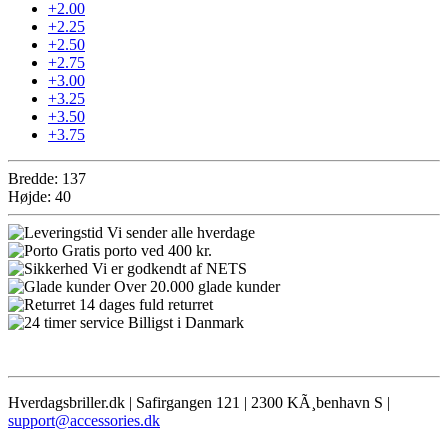
+2.00
+2.25
+2.50
+2.75
+3.00
+3.25
+3.50
+3.75
Bredde: 137
Højde: 40
Vi sender alle hverdage
Gratis porto ved 400 kr.
Vi er godkendt af NETS
Over 20.000 glade kunder
14 dages fuld returret
Billigst i Danmark
Hverdagsbriller.dk | Safirgangen 121 | 2300 KÃ¸benhavn S |
support@accessories.dk