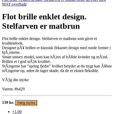
MAT overflade
Flot brille enklet design.
Stelfarven er matbrun
Flot brille enklet design. Stelfarven er matbrun som giver et
kvalitetslook.
Designet pÃ¥ brillen er klassisk firkantet design med runde former i
hjÃ¸rnerne.
Smart unisex model, som kan bÃ¦res af bÃ¥de kvinder og mÃ¦nd.
Brillen er i god stÃ¦rk kvalitet.
StÃ¦ngerne har "spring fjedre" hvilket betyder at du trygt kan Ã¥bne
stÃ¦ngerne op, uden de tager skade, da de er ekstra fleksible.
VÃ¦lg din styrke
Varenr. #b429
139 kr.
Vælg styrke
+1.00