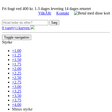
Fri fragt ved 400 kr.
1-3 dages levering
14 dages returret
VilkÃ¥r
Kontakt
Søg
0 vare(r) i kurven
Toggle navigation
Styrke
+1.00
+1.25
+1.50
+1.75
+2.00
+2.25
+2.50
+2.75
+3.00
+3.25
+3.50
+3.75
+4.00
Minus styrke