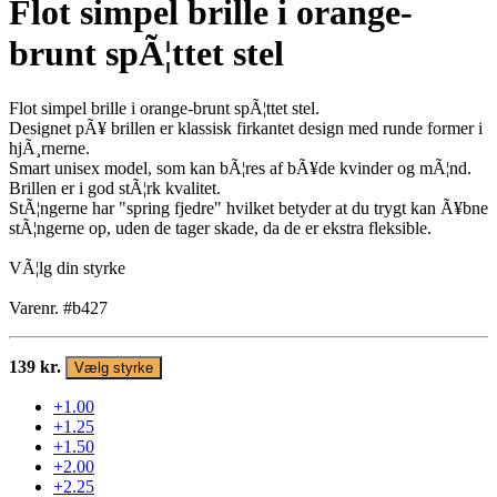
Flot simpel brille i orange-
brunt spÃ¦ttet stel
Flot simpel brille i orange-brunt spÃ¦ttet stel.
Designet pÃ¥ brillen er klassisk firkantet design med runde former i
hjÃ¸rnerne.
Smart unisex model, som kan bÃ¦res af bÃ¥de kvinder og mÃ¦nd.
Brillen er i god stÃ¦rk kvalitet.
StÃ¦ngerne har "spring fjedre" hvilket betyder at du trygt kan Ã¥bne
stÃ¦ngerne op, uden de tager skade, da de er ekstra fleksible.
VÃ¦lg din styrke
Varenr. #b427
139 kr.
Vælg styrke
+1.00
+1.25
+1.50
+2.00
+2.25