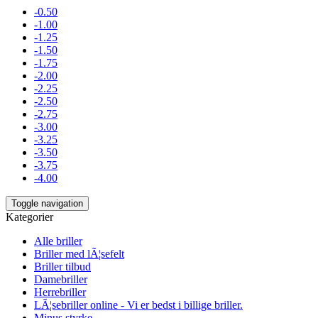
-0.50
-1.00
-1.25
-1.50
-1.75
-2.00
-2.25
-2.50
-2.75
-3.00
-3.25
-3.50
-3.75
-4.00
Toggle navigation
Kategorier
Alle briller
Briller med lÃ¦sefelt
Briller tilbud
Damebriller
Herrebriller
LÃ¦sebriller online - Vi er bedst i billige briller.
Minus styrke