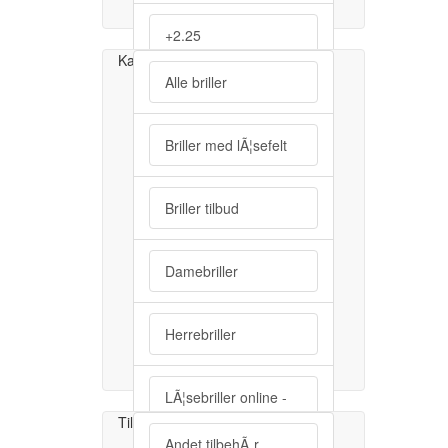
+2.25
Kategorier
Alle briller
+2.50
Briller med lÃ¦sefelt
+2.75
Briller tilbud
+3.00
Damebriller
+3.25
Herrebriller
+3.50
LÃ¦sebriller online -
+3.75
Vi er bedst i billige
Tilbehør
briller.
Andet tilbehÃ¸r