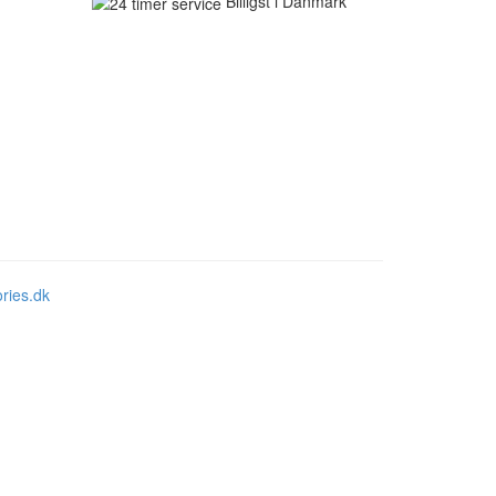
Billigst i Danmark
ries.dk