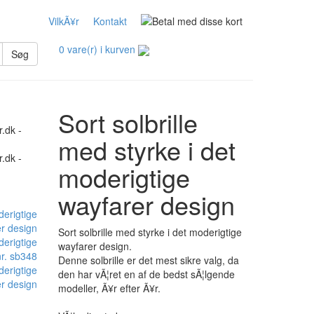
VilkÃ¥r
Kontakt
0 vare(r) i kurven
Søg
Sort solbrille
med styrke i det
moderigtige
wayfarer design
Sort solbrille med styrke i det moderigtige
wayfarer design.
Denne solbrille er det mest sikre valg, da
derigtige
den har vÃ¦ret en af de bedst sÃ¦lgende
r design
modeller, Ã¥r efter Ã¥r.