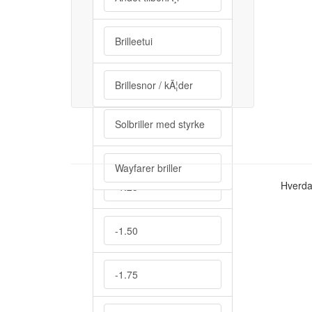
+4.00
Minus styrke
Brilleetui
Minus styrke
Solbriller
Brillesnor / kÃ¦der
-0.50
Solbriller med styrke
-1.00
Wayfarer briller
Hverda
-1.25
-1.50
-1.75