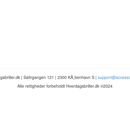
gsbriller.dk | Safirgangen 121 | 2300 KÃ¸benhavn S |
support@accesso
Alle rettigheder forbeholdt Hverdagsbriller.dk ©2024